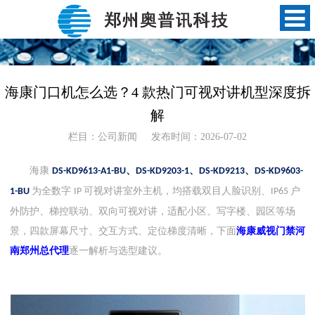
海康门口机怎么选？4 款热门可视对讲机型深度拆
解
栏目：公司新闻
发布时间：2026-07-02
海康
、
、
、
DS-KD9613-A1-BU
DS-KD9203-1
DS-KD9213
DS-KD9603-
为全数字
可视对讲室外主机，均搭载双目人脸识别、
户
1-BU
IP
IP65
外防护、梯控联动、双向可视对讲，适配小区、写字楼、园区等场
景，四款屏幕尺寸、交互方式、定位梯度清晰，
下面
海康威视门禁河
南郑州总代理
逐一解析与选型建议。