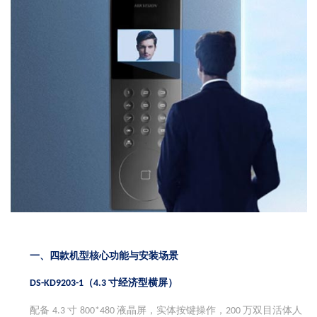
一、四款机型核心功能与安装场景
（
寸经济型横屏）
DS-KD9203-1
4.3
配备
寸
液晶屏，实体按键操作，
万双目活体人
4.3
800*480
200