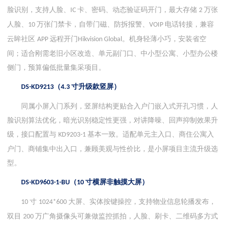
脸识别，支持人脸、
卡、密码、动态验证码开门，最大存储
万张
IC
2
人脸、
万张门禁卡，自带门磁、防拆报警、
电话转接，兼容
10
VOIP
云眸社区
远程开门
。机身轻薄小巧，安装省空
APP
Hikvision Global
间；适合刚需老旧小区改造、单元副门口、中小型公寓、小型办公楼
侧门，预算偏低批量集采项目。
（
寸升级款竖屏）
DS-KD9213
4.3
同属小屏入门系列，竖屏结构更贴合入户门嵌入式开孔习惯，人
脸识别算法优化，暗光识别稳定性更强，对讲降噪、回声抑制效果升
级，接口配置与
基本一致。适配单元主入口、商住公寓入
KD9203-1
户门、商铺集中出入口，兼顾美观与性价比，是小屏项目主流升级选
型。
（
寸横屏非触摸大屏）
DS-KD9603-1-BU
10
寸
大屏、实体按键操控，支持物业信息轮播发布，
10
1024*600
双目
万广角摄像头可兼做监控抓拍，人脸、刷卡、二维码多方式
200