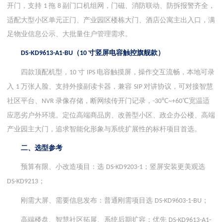
开门，支持
拖
副门口机组网，门磁、消防联动、防拆报警齐全，
1
8
适配大型小区单元正门、产业园区楼栋大门、酒店公寓主出入口，满
足物业信息公示、大批量住户管理需求。
（
寸竖屏电容触控旗舰款）
DS-KD9613-A1-BU
10
四款顶配机型，
寸
电容触摸屏，操作交互流畅，本地可录
10
IPS
入
万张人脸、支持外接副读卡器，兼容
对讲协议，可对接智慧
1
SIP
社区平台、
录像存储，断网续传开门记录，
℃
℃宽温适
NVR
-30
~+60
应恶劣户外环境。定位高端商品房、改善型小区、政企办公楼、高端
产业园主大门，追求智能化形象与系统扩展性的标杆项目首选。
二、选型参考
预算有限、小改造项目：选
；竖屏安装更美观选
DS-KD9203-1
；
DS-KD9213
刚需大屏、需要信息发布：普通刚需项目选
；
DS-KD9603-1-BU
高端楼盘、智慧社区拓展、系统后期扩容：优先
DS-KD9613-A1-