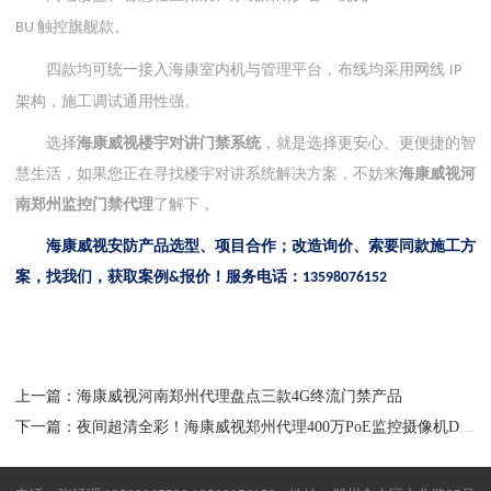
触控旗舰款。
BU
四款均可统一接入海康室内机与管理平台，布线均采用网线
IP
架构，施工调试通用性强。
选择
海康威视楼宇对讲
门禁
系统
，就是选择更安心、更便捷的智
慧生活，如果您正在寻找楼宇对讲系统解决方案，不妨来
海康威视河
南郑州监控门禁代理
了解下，
海康
威视
安防产品选型、项目合作；改造询价、索要同款施工方
案，找我们，获取案例
报价！服务电话：
&
13598076152
上一篇：海康威视河南郑州代理盘点三款4G终流门禁产品
下一篇：夜间超清全彩！海康威视郑州代理400万PoE监控摄像机DS-2CD1245-LA 详解